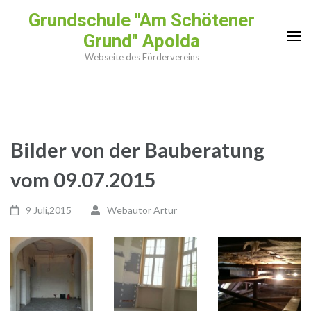
Zum
Grundschule "Am Schötener
Inhalt
Grund" Apolda
springen
Webseite des Fördervereins
(Enter
drücken)
Bilder von der Bauberatung
vom 09.07.2015
9 Juli,2015
Webautor Artur