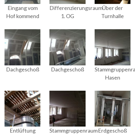
Eingang vom
Differenzierungsraum
Über der
Hof kommend
1. OG
Turnhalle
Dachgeschoß
Dachgeschoß
Stammgruppenr
Hasen
Entlüftung
Stammgruppenraum
Erdgeschoß