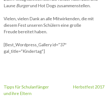
Laune
Burger
und Hot Dogs zusammenstellen.
Vielen, vielen Dank an alle Mitwirkenden, die mit
diesem Fest unseren Schülern eine große
Freude bereitet haben.
[Best_Wordpress_Gallery id=“37″
gal_title=“Kindertag“]
Beitragsnavigation
Tipps für Schulanfänger
Herbstfest 2017
und ihre Eltern