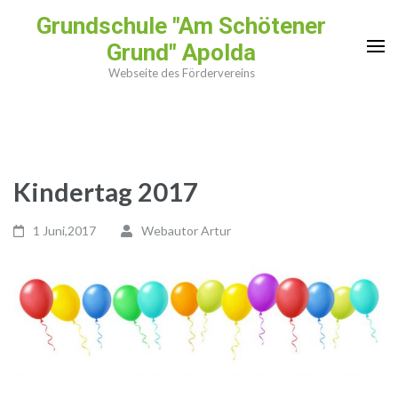
Zum
Grundschule "Am Schötener
Inhalt
Grund" Apolda
springen
Webseite des Fördervereins
(Enter
drücken)
Kindertag 2017
1 Juni,2017
Webautor Artur