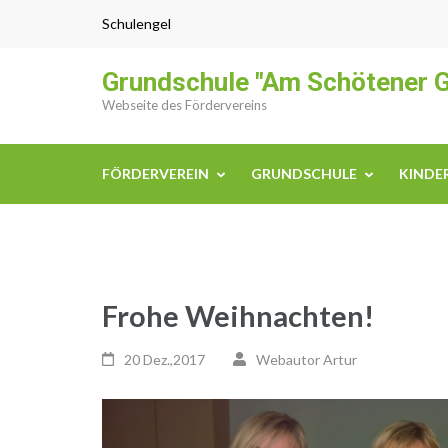
Zum
Schulengel
Inhalt
springen
Grundschule "Am Schötener 
(Enter
Webseite des Fördervereins
drücken)
FÖRDERVEREIN
GRUNDSCHULE
KINDE
Frohe Weihnachten!
20 Dez.,2017
Webautor Artur