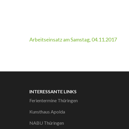
Beitragsnavigation
Arbeitseinsatz am Samstag, 04.11.2017
INTERESSANTE LINKS
Ferientermine Thüringen
Kunsthaus Apolda
NABU Thüringen