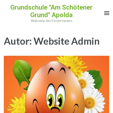
Zum
Grundschule "Am Schötener
Inhalt
Grund" Apolda
springen
Webseite des Fördervereins
(Enter
drücken)
Autor:
Website Admin